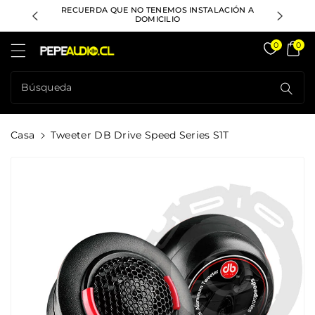
ctamente
RECUERDA QUE NO TENEMOS INSTALACIÓN A
DESPACHO
ontenido
DOMICILIO
Pepeaudio Store
0
0
Búsqueda
Casa
Tweeter DB Drive Speed Series S1T
rectamente
La
formación
l Producto