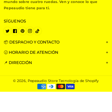
i
mundo sobre cuatro ruedas. Ven y conoce lo que
o
Pepeaudio tiene para ti.
S
t
SÍGUENOS
o
r
e
T
F
P
I
T
w
a
i
n
i
i
c
n
s
k
📦 DESPACHO Y CONTACTO
t
e
t
t
T
t
b
e
a
o
🕜 HORARIO DE ATENCIÓN
e
o
r
g
k
r
o
e
r
📌 DIRECCIÓN
k
s
a
t
m
© 2026,
Pepeaudio Store
Tecnología de Shopify
Formas
de
pago