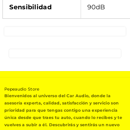
Sensibilidad
90dB
P
Pepeaudio Store
e
Bienvenidos al universo del Car Audio, donde la
p
asesoría experta, calidad, satisfacción y servicio son
e
prioridad para que tengas contigo una experiencia
a
única desde que traes tu auto, cuando lo recibes y te
u
vuelves a subir a él. Descubrirás y sentirás un nuevo
d