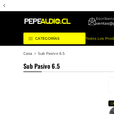
ctamente
ntenido
Pepeaudio Store
Escríbeno
ventas@
Todos Los Pro
CATEGORÍAS
Casa
Sub Pasivo 6.5
C
Sub Pasivo 6.5
O
L
E
C
C
O
I