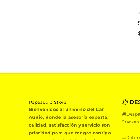
📦 DE
P
Pepeaudio Store
e
Bienvenidos al universo del Car
🚚Despa
p
Audio, donde la asesoría experta,
e
Starken
calidad, satisfacción y servicio son
a
prioridad para que tengas contigo
u
🚗Retiro