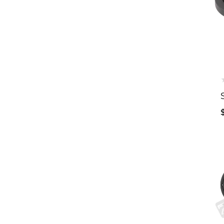
Ó
N
:
o