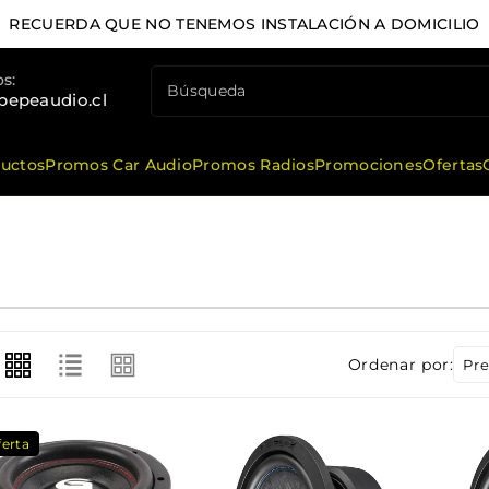
RECUERDA QUE NO TENEMOS INSTALACIÓN A DOMICILIO
s:
Búsqueda
pepeaudio.cl
ductos
Promos Car Audio
Promos Radios
Promociones
Ofertas
Ordenar por:
ferta