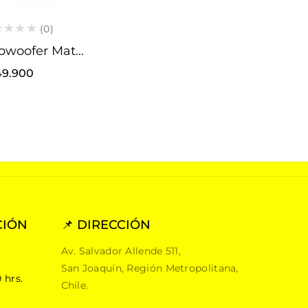
(0)
Subwoofer Match PP 7S-D
cio
49.900
itual
CIÓN
📌 DIRECCIÓN
Av. Salvador Allende 511,
San Joaquín, Región Metropolitana,
 hrs.
Chile.