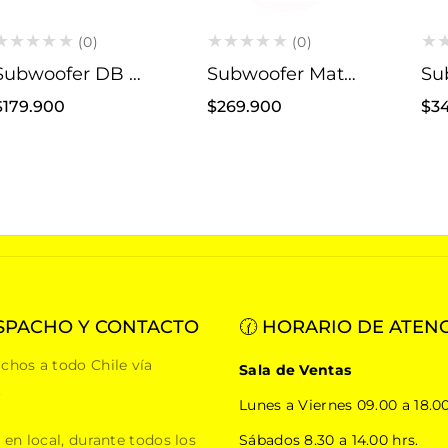
(0)
(0)
Subwoofer DB Drive WDX6.5 3K
Subwoofer Match PP 7E-D
Precio
Precio
Pre
$179.900
$269.900
$3
habitual
habitual
hab
SPACHO Y CONTACTO
🕜 HORARIO DE ATEN
chos a todo Chile vía
Sala de Ventas
.
Lunes a Viernes 09.00 a 18.00
 en local, durante todos los
Sábados 8.30 a 14.00 hrs.