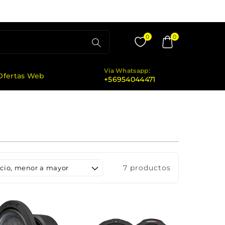
0
0
Vía Whatsapp:
Ofertas Web
+56954044471
7 productos