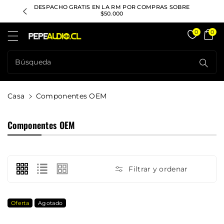
ctamente
ACIÓN A
DESPACHO GRATIS EN LA RM POR COMPRAS SOBRE
CONSULTA
ontenido
$50.000
Pepeaudio Store
0
0
Búsqueda
Casa
Componentes OEM
C
Componentes OEM
O
L
E
C
Filtrar y ordenar
C
I
Ó
Oferta
Agotado
N
: