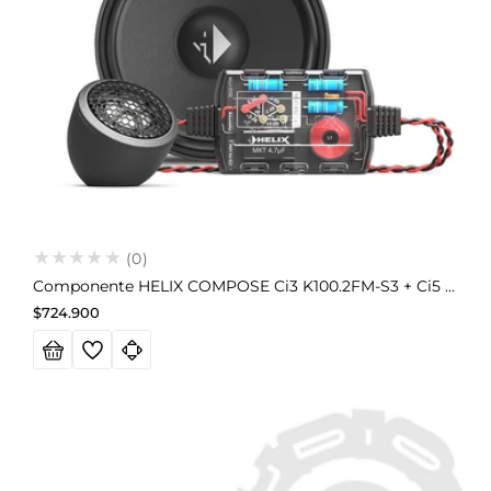
(0)
Componente HELIX COMPOSE Ci3 K100.2FM-S3 + Ci5 S200FM-D2 Para BMW (3 Vías)
Precio
$724.900
habitual