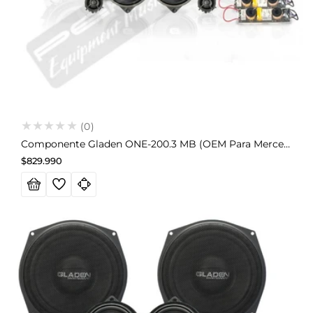
(0)
Componente Gladen ONE-200.3 MB (OEM Para Mercedes-Benz)
Precio
$829.990
habitual