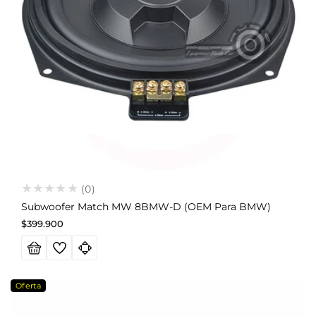
(0)
Subwoofer Match MW 8BMW-D (OEM Para BMW)
Precio
$399.900
habitual
Oferta