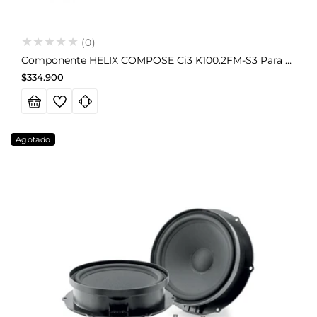
(0)
Componente HELIX COMPOSE Ci3 K100.2FM-S3 Para BMW (2 Vías)
Precio
$334.900
habitual
Agotado