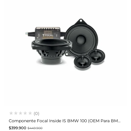
(0)
Componente Focal Inside IS BMW 100 (OEM Para BMW)
Precio
Precio
$399.900
$449.900