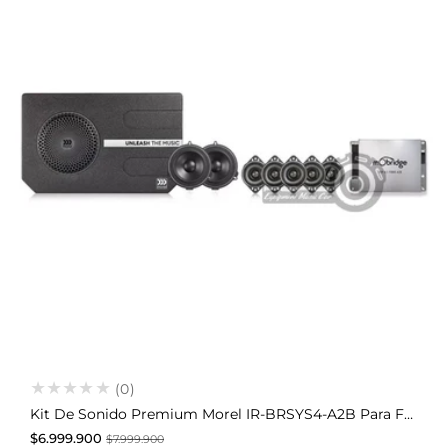
(0)
Kit De Sonido Premium Morel IR-BRSYS4-A2B Para Ford Bronco 6th Gen (2021+)
Precio
Precio
$6.999.900
$7.999.900