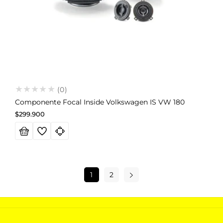
(0)
Componente Focal Inside Volkswagen IS VW 180
Precio
$299.900
habitual
1
2