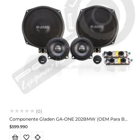
(0)
Componente Gladen GA-ONE 202BMW (OEM Para BMW)
Precio
$599.990
habitual