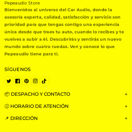
P
Pepeaudio Store
e
Bienvenidos al universo del Car Audio, donde la
p
asesoría experta, calidad, satisfacción y servicio son
e
prioridad para que tengas contigo una experiencia
a
única desde que traes tu auto, cuando lo recibes y te
u
vuelves a subir a él. Descubrirás y sentirás un nuevo
d
i
mundo sobre cuatro ruedas. Ven y conoce lo que
o
Pepeaudio tiene para ti.
S
t
SÍGUENOS
o
r
e
T
F
P
I
T
w
a
i
n
i
i
c
n
s
k
📦 DESPACHO Y CONTACTO
t
e
t
t
T
t
b
e
a
o
🕜 HORARIO DE ATENCIÓN
e
o
r
g
k
r
o
e
r
📌 DIRECCIÓN
k
s
a
t
m