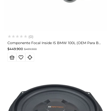
(0)
Componente Focal Inside IS BMW 100L (OEM Para BMW)
Precio
Precio
$449.900
$499.900
de
habitual
oferta