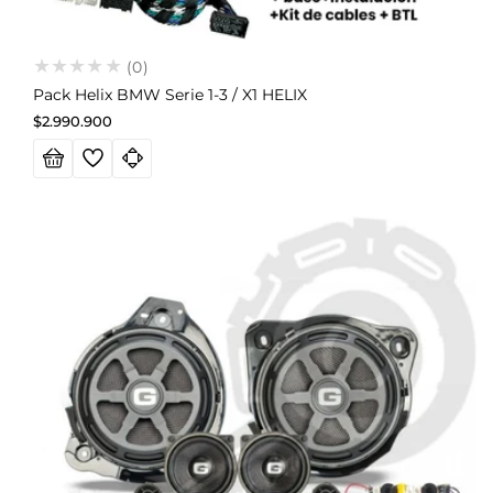
(0)
Pack Helix BMW Serie 1-3 / X1 HELIX
Precio
$2.990.900
habitual