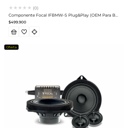
(0)
Componente Focal IFBMW-S Plug&Play (OEM Para BMW)
Precio
$499.900
habitual
Oferta