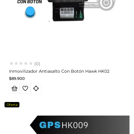
(0)
Inmovilizador Antiasalto Con Botón Hawk HK02
Precio
$89.900
habitual
Oferta