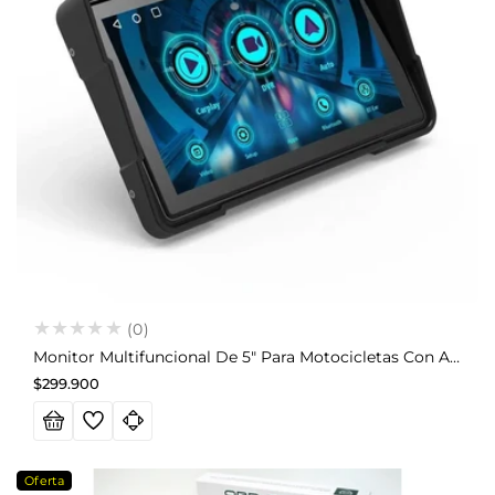
(0)
Monitor Multifuncional De 5" Para Motocicletas Con Apple CarPlay Y Android Auto / DVR 2 Cámaras Instalado
Precio
$299.900
habitual
Oferta