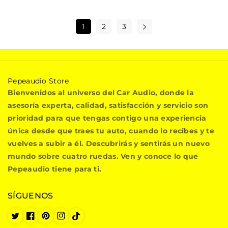
1
2
3
P
Pepeaudio Store
e
Bienvenidos al universo del Car Audio, donde la
p
asesoría experta, calidad, satisfacción y servicio son
e
prioridad para que tengas contigo una experiencia
a
única desde que traes tu auto, cuando lo recibes y te
u
vuelves a subir a él. Descubrirás y sentirás un nuevo
d
i
mundo sobre cuatro ruedas. Ven y conoce lo que
o
Pepeaudio tiene para ti.
S
t
SÍGUENOS
o
r
e
T
F
P
I
T