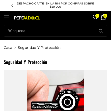
ctamente
ACIÓN A
DESPACHO GRATIS EN LA RM POR COMPRAS SOBRE
CONSULTA
ontenido
$50.000
Pepeaudio Store
0
0
Búsqueda
Casa
Seguridad Y Protección
C
Seguridad Y Protección
O
L
E
C
C
I
Ó
N
: