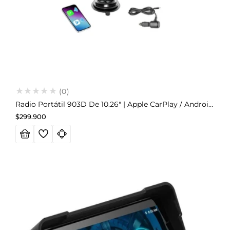
(0)
Radio Portátil 903D De 10.26" | Apple CarPlay / Android Auto
Precio
$299.900
habitual