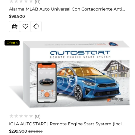
(0)
Alarma MLAB Auto Universal Con Cortacorriente Anti-Robos Código Variable
Precio
$99.900
habitual
Oferta
(0)
IGLA AUTOSTART | Remote Engine Start System (incluye Instalación)
Precio
Precio
$299.900
$319.900