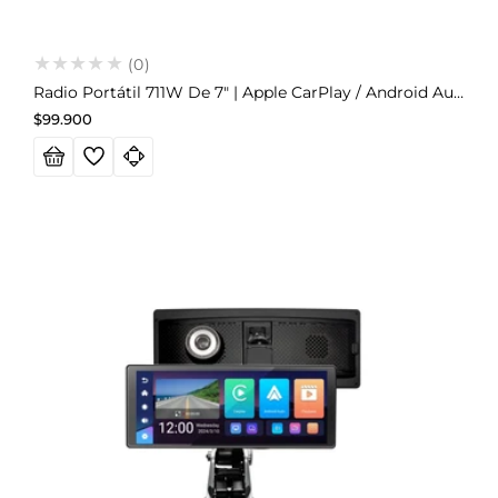
(0)
Radio Portátil 711W De 7" | Apple CarPlay / Android Auto
Precio
$99.900
habitual