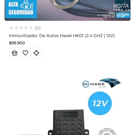
(0)
Inmovilizador De Autos Hawk HK01 (2.4 GHZ | 12V)
Precio
$99.900
habitual