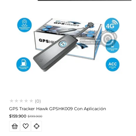
(0)
GPS Tracker Hawk GPSHK009 Con Aplicación
Precio
Precio
$159.900
$199.900
de
habitual
oferta