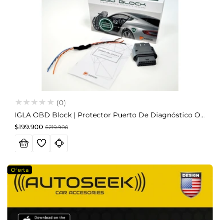
(0)
IGLA OBD Block | Protector Puerto De Diagnóstico OBD (incluye Instalación)
Precio
Precio
$199.900
$219.900
de
habitual
oferta
Oferta