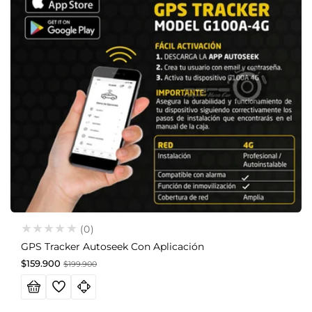
(0)
GPS Tracker Autoseek Con Aplicación
Precio
Precio
$159.900
$199.900
de
habitual
oferta