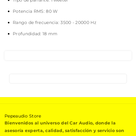
Tipo de parlante
: Tweeter
Potencia RMS
: 80 W
Rango de frecuencia
: 3500 - 20000 Hz
Profundidad
: 18 mm
P
Pepeaudio Store
e
Bienvenidos al universo del Car Audio, donde la
p
asesoría experta, calidad, satisfacción y servicio son
e