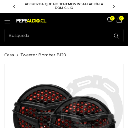
ctamente
RECUERDA QUE NO TENEMOS INSTALACIÓN A
DESPACHO
ontenido
DOMICILIO
Pepeaudio Store
0
0
Búsqueda
Casa
Tweeter Bomber Bl20
rectamente
La
formación
l Producto