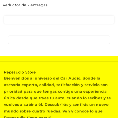
Reductor de 2 entregas.
P
Pepeaudio Store
e
Bienvenidos al universo del Car Audio, donde la
p
asesoría experta, calidad, satisfacción y servicio son
e
prioridad para que tengas contigo una experiencia
a
única desde que traes tu auto, cuando lo recibes y te
u
vuelves a subir a él. Descubrirás y sentirás un nuevo
d
i
mundo sobre cuatro ruedas. Ven y conoce lo que
o
Pepeaudio tiene para ti.