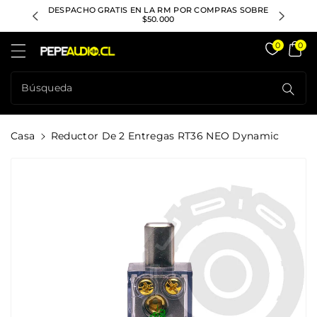
ctamente
ACIÓN A
DESPACHO GRATIS EN LA RM POR COMPRAS SOBRE
CONSULTA
ontenido
$50.000
Pepeaudio Store
0
0
Búsqueda
Casa
Reductor De 2 Entregas RT36 NEO Dynamic
rectamente
La
formación
l Producto