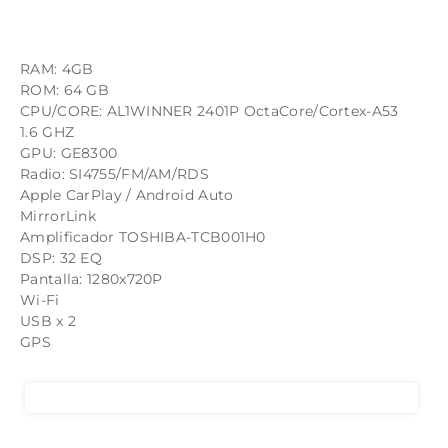
RAM: 4GB
ROM: 64 GB
CPU/CORE: AL1WINNER 2401P OctaCore/Cortex-A53
1.6 GHZ
GPU: GE8300
Radio: SI4755/FM/AM/RDS
Apple CarPlay / Android Auto
MirrorLink
Amplificador TOSHIBA-TCB001H0
DSP: 32 EQ
Pantalla: 1280x720P
Wi-Fi
USB x 2
GPS