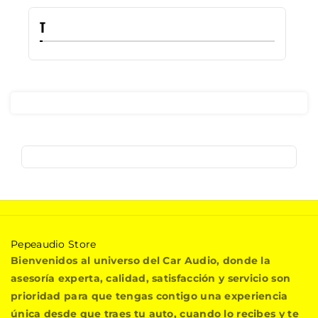
T
P
Pepeaudio Store
e
Bienvenidos al universo del Car Audio, donde la
p
asesoría experta, calidad, satisfacción y servicio son
e
prioridad para que tengas contigo una experiencia
a
única desde que traes tu auto, cuando lo recibes y te
u