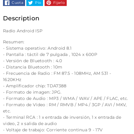
Cuota
Pío
Fijarlo
+
+
Moldura
Moldura
Description
Radio
Radio
Radio Android ISP
Resumen:
+
+
- Sistema operativo: Android 8.1
- Pantalla : táctil de 7 pulgada , 1024 x 600P
Instalación
Instalación
- Versión de Bluetooth : 4.0
- Distancia Bluetooth : 10m
- Frecuencia de Radio : FM 87.5 - 108MHz, AM 531 -
1620KHz
- Amplificador chip: TDA7388
- Formato de imagen: JPG.
- Formato de Audio : MP3 / WMA / WAV / APE / FLAC, etc.
- Formato de Vídeo : RM / RMVB / MP4 / 3GP / AVI / MKV,
etc.
- Terminal RCA : 1 x entrada de inversión, 1 x entrada de
video, 2 x salida de audio
- Voltaje de trabajo: Corriente continua 9 - 17V