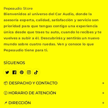
P
Pepeaudio Store
e
Bienvenidos al universo del Car Audio, donde la
p
asesoría experta, calidad, satisfacción y servicio son
e
prioridad para que tengas contigo una experiencia
a
única desde que traes tu auto, cuando lo recibes y te
u
vuelves a subir a él. Descubrirás y sentirás un nuevo
d
i
mundo sobre cuatro ruedas. Ven y conoce lo que
o
Pepeaudio tiene para ti.
S
t
SÍGUENOS
o
r
e
T
F
P
I
T
w
a
i
n
i
i
c
n
s
k
📦 DESPACHO Y CONTACTO
t
e
t
t
T
t
b
e
a
o
🕜 HORARIO DE ATENCIÓN
e
o
r
g
k
r
o
e
r
📌 DIRECCIÓN
k
s
a