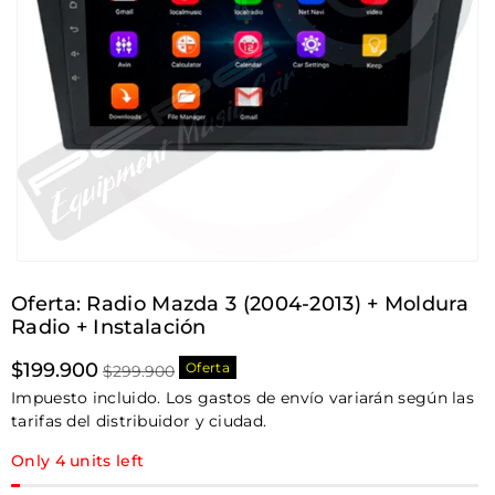
Oferta: Radio Mazda 3 (2004-2013) + Moldura
Radio + Instalación
Precio
Precio
$199.900
Oferta
$299.900
de
habitual
Impuesto incluido. Los gastos de envío variarán según las
oferta
tarifas del distribuidor y ciudad.
Only 4 units left