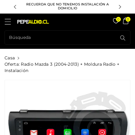
ctamente
RECUERDA QUE NO TENEMOS INSTALACIÓN A
DESPACHO
ontenido
DOMICILIO
Pepeaudio Store
0
0
Búsqueda
Casa
Oferta: Radio Mazda 3 (2004-2013) + Moldura Radio +
Instalación
rectamente
La
formación
l Producto