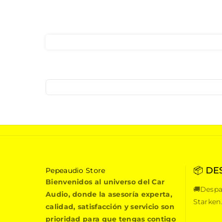
📦 DE
P
Pepeaudio Store
e
Bienvenidos al universo del Car
🚚Despa
p
Audio, donde la asesoría experta,
e
Starken
calidad, satisfacción y servicio son
a
prioridad para que tengas contigo