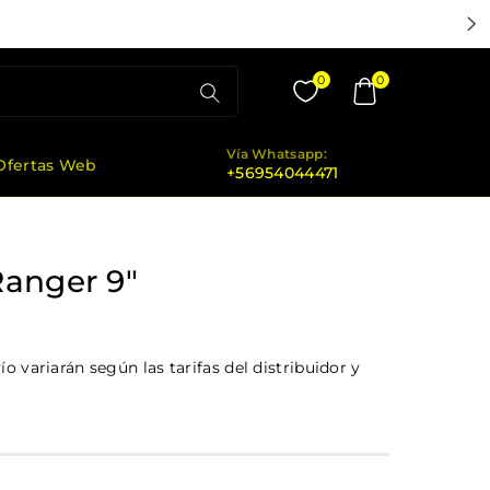
0
0
Vía Whatsapp:
Ofertas Web
+56954044471
anger 9"
o variarán según las tarifas del distribuidor y