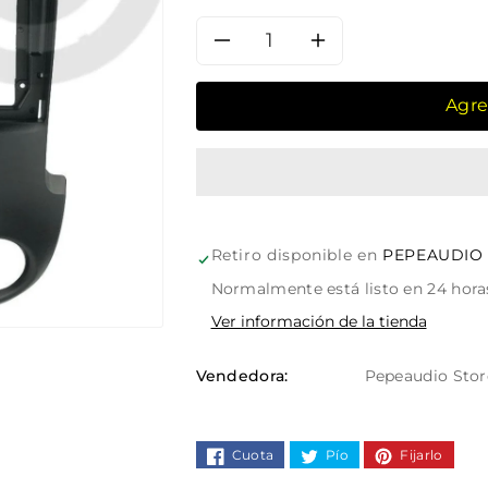
Reducir
Aumentar
cantidad
cantidad
Agre
para
para
Moldura
Moldura
de
de
Retiro disponible en
PEPEAUDIO
Ford
Ford
Normalmente está listo en 24 hora
Ver información de la tienda
Ranger
Ranger
Vendedora:
Pepeaudio Stor
9&quot;
9&quot;
Cuota
Pío
Fijarlo