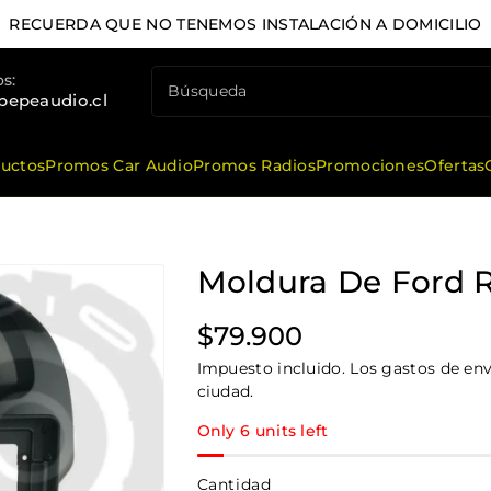
RECUERDA QUE NO TENEMOS INSTALACIÓN A DOMICILIO
s:
Búsqueda
pepeaudio.cl
ductos
Promos Car Audio
Promos Radios
Promociones
Ofertas
Moldura De Ford R
Precio
$79.900
habitual
Impuesto incluido. Los gastos de enví
ciudad.
Only 6 units left
Cantidad