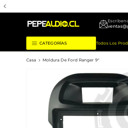
ctamente
ntenido
Pepeaudio Store
Escríbeno
ventas@
Todos Los Pro
CATEGORÍAS
Ir
Casa
Moldura De Ford Ranger 9"
Directamente
A La
Información
Del Producto