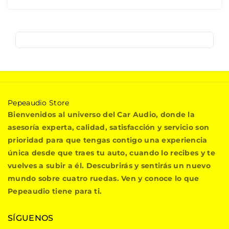
P
Pepeaudio Store
e
Bienvenidos al universo del Car Audio, donde la
p
asesoría experta, calidad, satisfacción y servicio son
e
prioridad para que tengas contigo una experiencia
a
única desde que traes tu auto, cuando lo recibes y te
u
vuelves a subir a él. Descubrirás y sentirás un nuevo
d
i
mundo sobre cuatro ruedas. Ven y conoce lo que
o
Pepeaudio tiene para ti.
S
t
SÍGUENOS
o