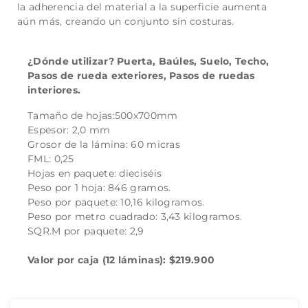
la adherencia del material a la superficie aumenta
aún más, creando un conjunto sin costuras.
¿Dónde utilizar? Puerta, Baúles, Suelo, Techo,
Pasos de rueda exteriores, Pasos de ruedas
interiores.
Tamaño de hojas:50
0x700mm
Espesor:
2,0 mm
Grosor de la lámina:
60 micras
FML:
0,25
Hojas en paquete:
dieciséis
Peso por 1 hoja: 846 gram
os.
Peso por paquete:
10,16 kilogramos.
Peso por metro cuadrado:
3,43 kilogramos.
SQR.M por paquete:
2,9
Valor por caja (12 láminas): $219.900