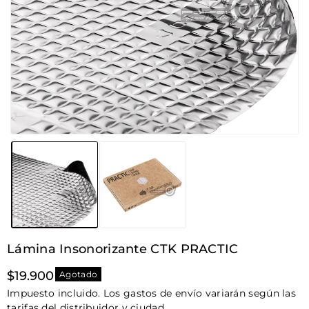
Lámina Insonorizante CTK PRACTIC
Precio
$19.900
Agotado
habitual
Impuesto incluido. Los gastos de envío variarán según las
tarifas del distribuidor y ciudad.