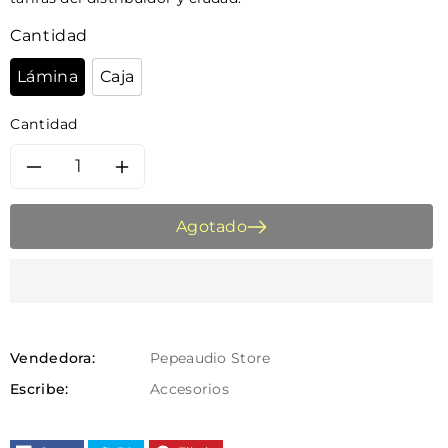
Cantidad
Lámina
Caja
Cantidad
Reducir
Aumentar
cantidad
cantidad
Agotado
para
para
Lámina
Lámina
Insonorizante
Insonorizante
Vendedora:
Pepeaudio Store
Escribe:
Accesorios
CTK
CTK
PRACTIC
PRACTIC