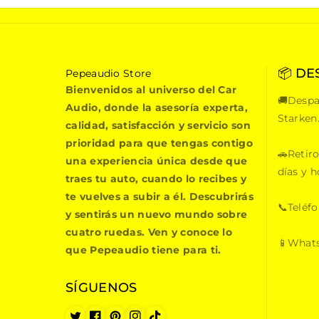
📦 DE
P
Pepeaudio Store
e
Bienvenidos al universo del Car
🚚Despa
p
Audio, donde la asesoría experta,
e
Starken
calidad, satisfacción y servicio son
a
prioridad para que tengas contigo
u
🚗Retiro
una experiencia única desde que
d
días y h
i
traes tu auto, cuando lo recibes y
o
te vuelves a subir a él. Descubrirás
S
📞Teléf
y sentirás un nuevo mundo sobre
t
cuatro ruedas. Ven y conoce lo
o
📱Whats
que Pepeaudio tiene para ti.
r
e
SÍGUENOS