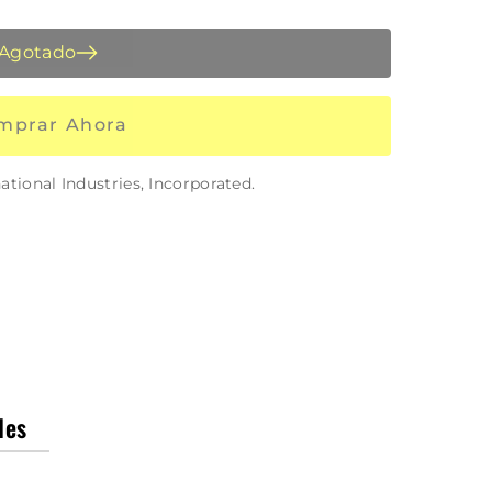
Agotado
mprar Ahora
te
ional Industries, Incorporated.
les