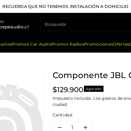
STALACIÓN A DOMICILIO
s:
Búsqueda
pepeaudio.cl
ductos
Promos Car Audio
Promos Radios
Promociones
Ofertas
Componente JBL 
Precio
$129.900
Agotado
habitual
Impuesto incluido. Los gastos de enví
ciudad.
Cantidad