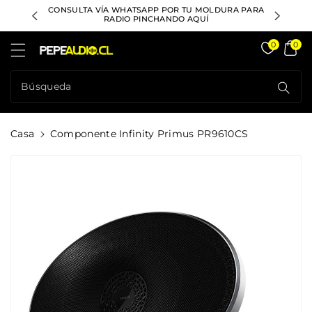
ctamente
RAS SOBRE
CONSULTA VÍA WHATSAPP POR TU MOLDURA PARA
SI TIENE
ontenido
RADIO PINCHANDO AQUÍ
Pepeaudio Store
0
0
Búsqueda
Casa
Componente Infinity Primus PR9610CS
rectamente
La
formación
l Producto