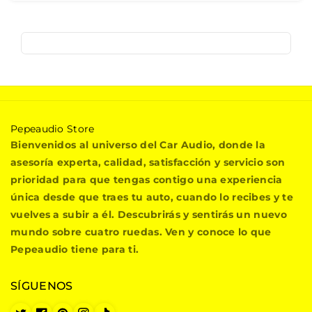
P
Pepeaudio Store
e
Bienvenidos al universo del Car Audio, donde la
p
asesoría experta, calidad, satisfacción y servicio son
e
prioridad para que tengas contigo una experiencia
a
única desde que traes tu auto, cuando lo recibes y te
u
vuelves a subir a él. Descubrirás y sentirás un nuevo
d
i
mundo sobre cuatro ruedas. Ven y conoce lo que
o
Pepeaudio tiene para ti.
S
t
SÍGUENOS
o
r