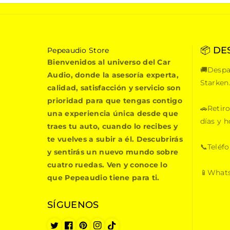
📦 DE
P
Pepeaudio Store
e
Bienvenidos al universo del Car
🚚Despa
p
Audio, donde la asesoría experta,
e
Starken
calidad, satisfacción y servicio son
a
prioridad para que tengas contigo
u
🚗Retiro
una experiencia única desde que
d
días y h
i
traes tu auto, cuando lo recibes y
o
te vuelves a subir a él. Descubrirás
S
📞Teléf
y sentirás un nuevo mundo sobre
t
cuatro ruedas. Ven y conoce lo
o
📱Whats
que Pepeaudio tiene para ti.
r
e
SÍGUENOS
T
F
P
I
T