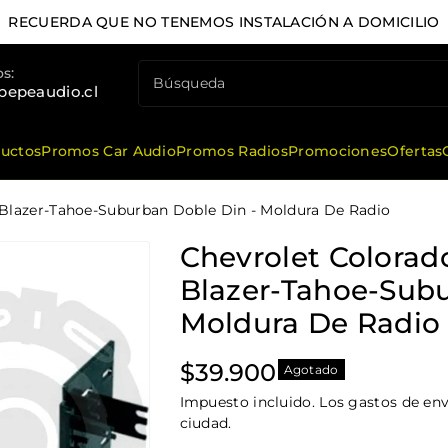
RECUERDA QUE NO TENEMOS INSTALACIÓN A DOMICILIO
s:
Búsqueda
pepeaudio.cl
ductos
Promos Car Audio
Promos Radios
Promociones
Ofertas
r-Blazer-Tahoe-Suburban Doble Din - Moldura De Radio
Chevrolet Colorado
Blazer-Tahoe-Subu
Moldura De Radio
Precio
$39.900
Agotado
habitual
Impuesto incluido. Los gastos de enví
ciudad.