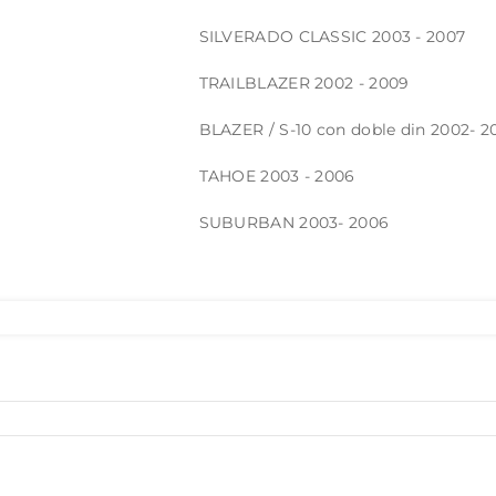
Suburban
Suburban
SILVERADO CLASSIC 2003 - 2007
doble
doble
TRAILBLAZER 2002 - 2009
din
din
BLAZER / S-10 con doble din 2002- 2
-
-
TAHOE 2003 - 2006
Moldura
Moldura
SUBURBAN 2003- 2006
de
de
radio
radio