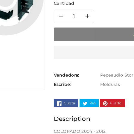
Cantidad
Reducir
Aumentar
cantidad
cantidad
para
para
Chevrolet
Chevrolet
Colorado-
Colorado-
Vendedora:
Pepeaudio Stor
Silverado-
Silverado-
Escribe:
Molduras
Trailblazer-
Trailblazer
Cuota
Pío
Fijarlo
Blazer-
Blazer-
Description
Tahoe-
Tahoe-
COLORADO 2004 - 2012