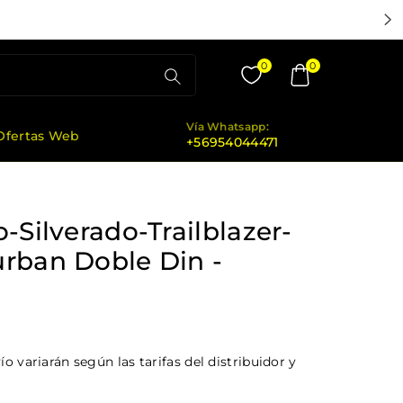
0
0
Vía Whatsapp:
Ofertas Web
+56954044471
-Silverado-Trailblazer-
rban Doble Din -
o variarán según las tarifas del distribuidor y