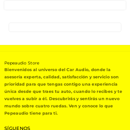
P
Pepeaudio Store
e
Bienvenidos al universo del Car Audio, donde la
p
asesoría experta, calidad, satisfacción y servicio son
e
prioridad para que tengas contigo una experiencia
a
única desde que traes tu auto, cuando lo recibes y te
u
vuelves a subir a él. Descubrirás y sentirás un nuevo
d
i
mundo sobre cuatro ruedas. Ven y conoce lo que
o
Pepeaudio tiene para ti.
S
t
SÍGUENOS
o