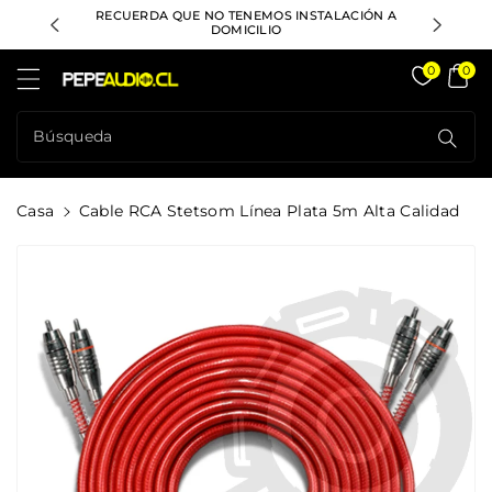
ctamente
RECUERDA QUE NO TENEMOS INSTALACIÓN A
DESPACHO
ontenido
DOMICILIO
Pepeaudio Store
0
0
Búsqueda
Casa
Cable RCA Stetsom Línea Plata 5m Alta Calidad
rectamente
La
formación
l Producto