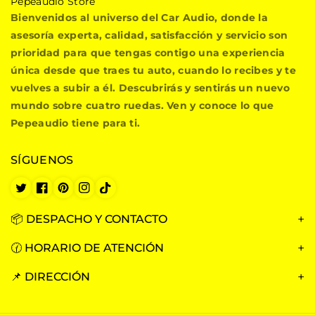
P
Pepeaudio Store
e
Bienvenidos al universo del Car Audio, donde la
p
asesoría experta, calidad, satisfacción y servicio son
e
prioridad para que tengas contigo una experiencia
a
única desde que traes tu auto, cuando lo recibes y te
u
vuelves a subir a él. Descubrirás y sentirás un nuevo
d
i
mundo sobre cuatro ruedas. Ven y conoce lo que
o
Pepeaudio tiene para ti.
S
t
SÍGUENOS
o
r
e
T
F
P
I
T
w
a
i
n
i
i
c
n
s
k
📦 DESPACHO Y CONTACTO
t
e
t
t
T
t
b
e
a
o
🕜 HORARIO DE ATENCIÓN
e
o
r
g
k
r
o
e
r
📌 DIRECCIÓN
k
s
a
t
m