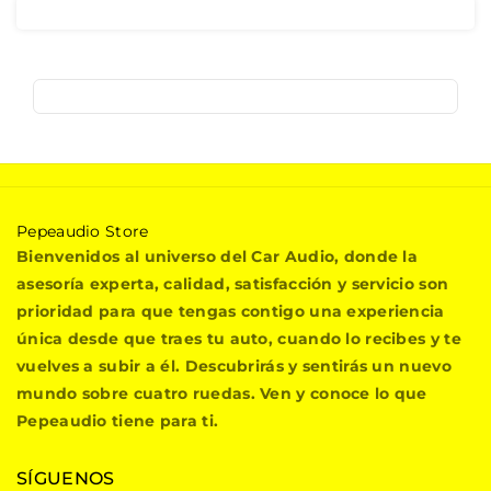
P
Pepeaudio Store
e
Bienvenidos al universo del Car Audio, donde la
p
asesoría experta, calidad, satisfacción y servicio son
e
prioridad para que tengas contigo una experiencia
a
única desde que traes tu auto, cuando lo recibes y te
u
vuelves a subir a él. Descubrirás y sentirás un nuevo
d
i
mundo sobre cuatro ruedas. Ven y conoce lo que
o
Pepeaudio tiene para ti.
S
t
SÍGUENOS
o