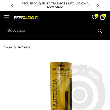
ctamente
RECUERDA QUE NO TENEMOS INSTALACIÓN A
DESPACHO GRAT
ontenido
DOMICILIO
Pepeaudio Store
0
0
Búsqueda
Casa
Antena
rectamente
La
formación
l Producto