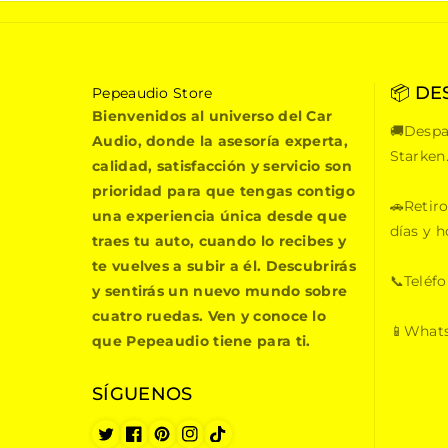
📦 DE
P
Pepeaudio Store
e
Bienvenidos al universo del Car
🚚Despa
p
Audio, donde la asesoría experta,
e
Starken
calidad, satisfacción y servicio son
a
prioridad para que tengas contigo
u
🚗Retiro
una experiencia única desde que
d
días y h
i
traes tu auto, cuando lo recibes y
o
te vuelves a subir a él. Descubrirás
S
📞Teléf
y sentirás un nuevo mundo sobre
t
cuatro ruedas. Ven y conoce lo
o
📱Whats
que Pepeaudio tiene para ti.
r
e
SÍGUENOS
T
F
P
I
T