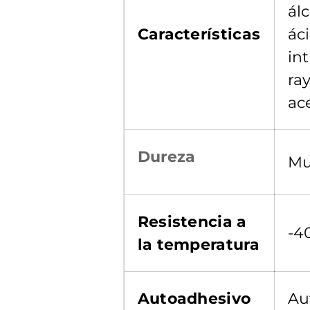
álc
Características
áci
in
ray
ac
Dureza
Mu
Resistencia a
-4
la temperatura
Autoadhesivo
Au