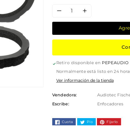
Reducir
Aumentar
cantidad
cantidad
Agre
para
para
Co
Anillo
Anillo
Retiro disponible en
PEPEAUDIO
enfocador
enfocador
Normalmente está listo en 24 hora
HELIX
HELIX
Ver información de la tienda
CiA
CiA
Vendedora:
Audiotec Fisch
FR200.2
FR200.2
Escribe:
Enfocadores
(1
(1
Cuota
Pío
Fijarlo
Par)
Par)