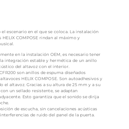
el escenario en el que se coloca. La instalación
ces HELIX COMPOSE rindan al máximo y
usical.
amente en la instalación OEM, es necesario tener
la integración estable y hermética de un anillo
cústico del altavoz con el interior.
s CFR200 son anillos de espuma diseñados
e altavoces HELIX COMPOSE. Son autoadhesivos y
o el altavoz. Gracias a su altura de 25 mm y a su
 con un sellado resistente, se adaptan
dyacente. Esto garantiza que el sonido se dirija
oche.
osición de escucha, sin cancelaciones acústicas
nterferencias de ruido del panel de la puerta.