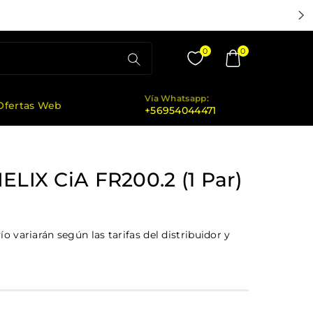
E $50.000
0
0
Vía Whatsapp:
Ofertas Web
+56954044471
ELIX CiA FR200.2 (1 Par)
o variarán según las tarifas del distribuidor y