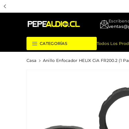
ctamente
ntenido
Pepeaudio Store
Escríbeno
ventas@
Todos Los Pro
CATEGORÍAS
Ir
Casa
Anillo Enfocador HELIX CiA FR200.2 (1 Pa
Directamente
A La
Información
Del Producto