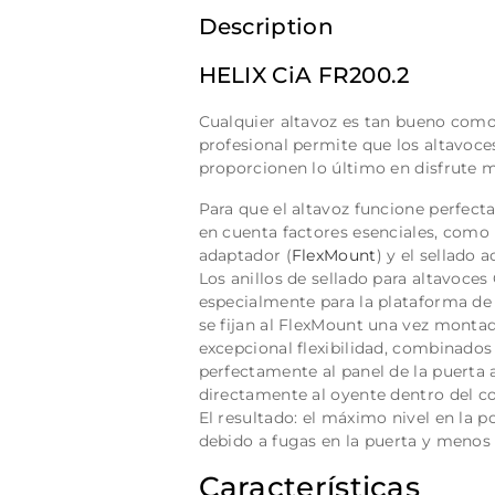
Description
HELIX CiA FR200.2
Cualquier altavoz es tan bueno como 
profesional permite que los altavo
proporcionen lo último en disfrute m
Para que el altavoz funcione perfect
en cuenta factores esenciales, como 
adaptador (
FlexMount
) y el sellado a
Los anillos de sellado para altavoce
especialmente para la plataforma d
se fijan al FlexMount una vez montad
excepcional flexibilidad, combinados
perfectamente al panel de la puerta a
directamente al oyente dentro del c
El resultado: el máximo nivel en la p
debido a fugas en la puerta y menos i
Características