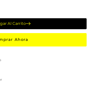
gar Al Carrito
mprar Ahora
s
er