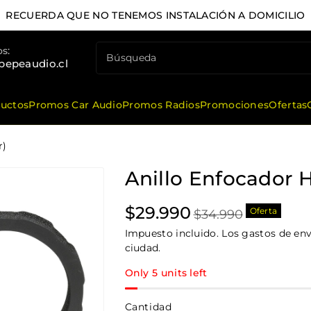
DESPACHO GRATIS EN LA RM POR COMPRAS SOBR
s:
Búsqueda
pepeaudio.cl
ductos
Promos Car Audio
Promos Radios
Promociones
Ofertas
r)
Anillo Enfocador H
Precio
Precio
$29.990
Oferta
$34.990
de
habitual
Impuesto incluido. Los gastos de enví
oferta
ciudad.
Only 5 units left
Cantidad