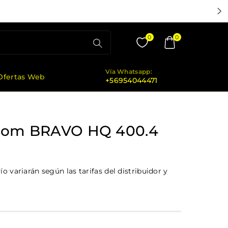
GRATIS EN LA RM POR COMPRAS SOBRE $50.000
0
0
Vía Whatsapp:
Ofertas Web
+56954044471
tsom BRAVO HQ 400.4
o variarán según las tarifas del distribuidor y