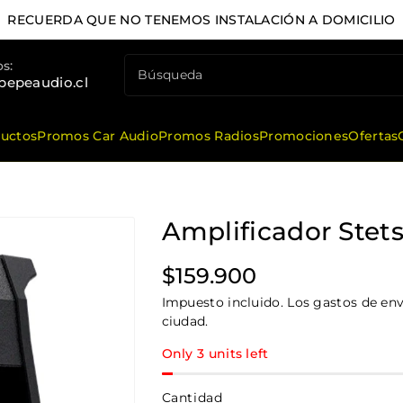
DESPACHO 
s:
Búsqueda
pepeaudio.cl
ductos
Promos Car Audio
Promos Radios
Promociones
Ofertas
Amplificador Ste
Precio
$159.900
habitual
Impuesto incluido. Los gastos de enví
ciudad.
Only 3 units left
Cantidad