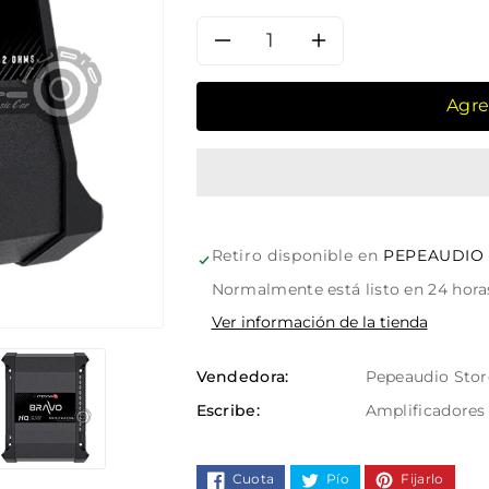
Reducir
Aumentar
cantidad
cantidad
Agre
para
para
Amplificador
Amplificad
Stetsom
Stetsom
Retiro disponible en
PEPEAUDIO
BRAVO
BRAVO
Normalmente está listo en 24 hora
Ver información de la tienda
HQ
HQ
Vendedora:
Pepeaudio Stor
400.4
400.4
Escribe:
Amplificadores
Cuota
Pío
Fijarlo