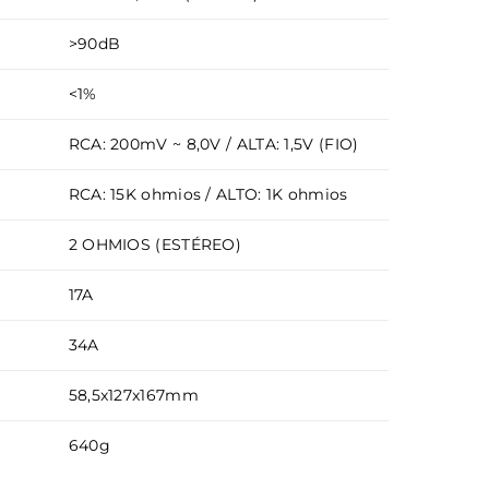
>90dB
<1%
RCA: 200mV ~ 8,0V / ALTA: 1,5V (FIO)
RCA: 15K ohmios / ALTO: 1K ohmios
2 OHMIOS (ESTÉREO)
17A
34A
58,5x127x167mm
640g