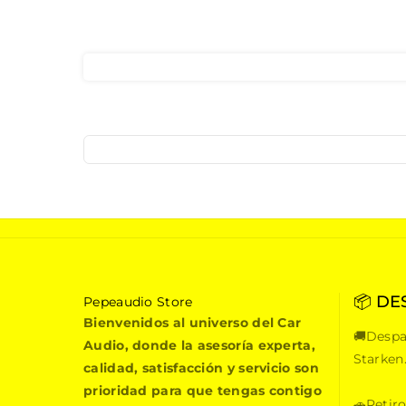
📦 DE
P
Pepeaudio Store
e
Bienvenidos al universo del Car
🚚Despa
p
Audio, donde la asesoría experta,
e
Starken
calidad, satisfacción y servicio son
a
prioridad para que tengas contigo
u
🚗Retiro